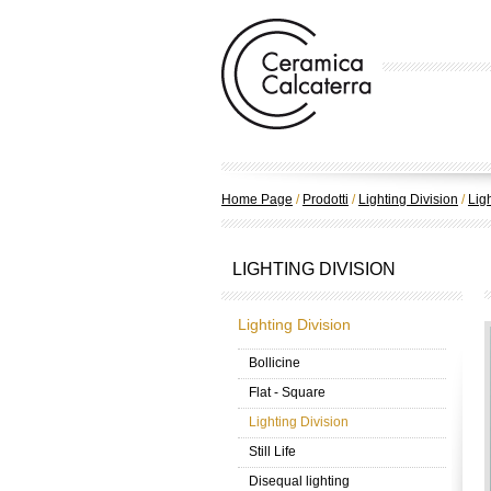
Home Page
/
Prodotti
/
Lighting Division
/
Lig
LIGHTING DIVISION
Lighting Division
Bollicine
Flat - Square
Lighting Division
Still Life
Disequal lighting