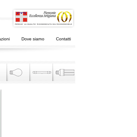
zioni
Dove siamo
Contatti
Apparecchio installabile
Lampada ad
Lampada alogena
Lampada fluorescente
su superfici
incandescenza
normalmente
infiammabili