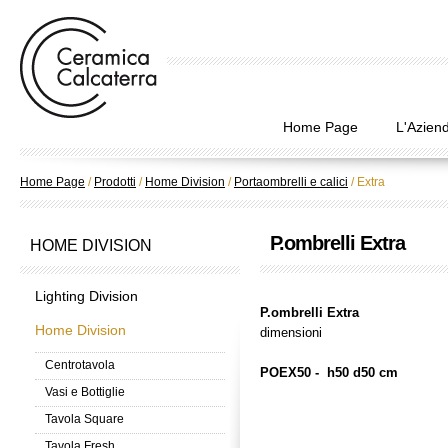
Home Page
L'Azien
Home Page
/
Prodotti
/
Home Division
/
Portaombrelli e calici
/
Extra
P.ombrelli Extra
HOME DIVISION
Lighting Division
P.ombrelli Extra
Home Division
dimensioni
Centrotavola
POEX50 - h50 d50 cm
Vasi e Bottiglie
Tavola Square
Tavola Fresh