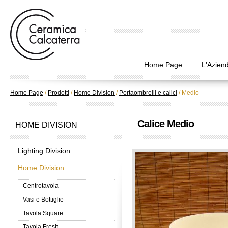
Home Page
L'Azien
Home Page
/
Prodotti
/
Home Division
/
Portaombrelli e calici
/
Medio
Calice Medio
HOME DIVISION
Lighting Division
Home Division
Centrotavola
Vasi e Bottiglie
Tavola Square
Tavola Fresh