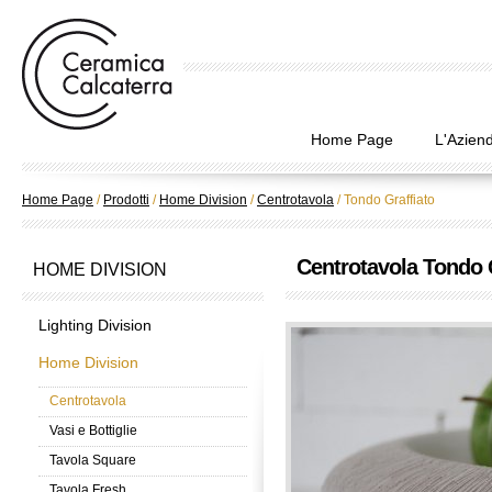
Home Page
L'Azien
Home Page
/
Prodotti
/
Home Division
/
Centrotavola
/
Tondo Graffiato
Centrotavola Tondo 
HOME DIVISION
Lighting Division
Home Division
Centrotavola
Vasi e Bottiglie
Tavola Square
Tavola Fresh