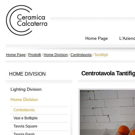
Home Page
L'Azien
Home Page
/
Prodotti
/
Home Division
/
Centrotavola
/
Tantifigli
Centrotavola Tantifig
HOME DIVISION
Lighting Division
Home Division
Centrotavola
Vasi e Bottiglie
Tavola Square
Tavola Fresh