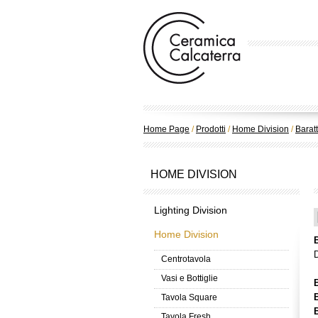
Home Page
/
Prodotti
/
Home Division
/
Baratt
HOME DIVISION
Lighting Division
Home Division
D
Centrotavola
Vasi e Bottiglie
Tavola Square
Tavola Fresh